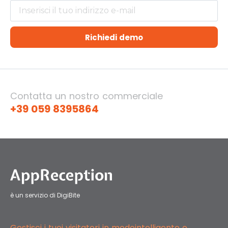
Richiedi demo
Contatta un nostro commerciale
+39 059 8395864
è un servizio di DigiBite
Gestisci i tuoi visitatori in modo
intelligente e