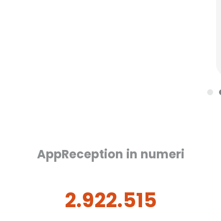
i
i
i
p
p
p
i
i
i
ù
ù
ù
AppReception in numeri
2.922.515